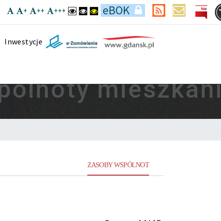
eBOK
eBOK
rss
kontakt
Kontrast domyślny
Kontrast czarno-biały
Kontrast czarno-żółty
+
++
+++
Inwestycje
pólnoty mieszka
ZASOBY WSPÓLNOT