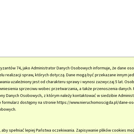
rtyzantów 74, jako Administrator Danych Osobowych informuje, że dane o
lu realizacji spraw, których dotyczą. Dane mogą być przekazane innym je
nia uzależniony jest od charakteru sprawy i wynosi zazwyczaj 5 lat. Oso
 wniesienia sprzeciwu wobec przetwarzania, a także przenoszenia danych. R
rony Danych Osobowych, z którym należy kontaktować w siedzibie Admini
b formularz dostępny na stronie https://www.nieruchomoscigda.pl/dane-o
obowych.
, aby spełniać lepiej Państwa oczekiwania. Zapisywanie plików cookies mo