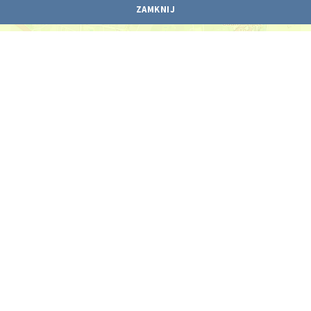
ZAMKNIJ
Leaflet
| ©
OpenStreetMap
contributors
KONTAKT
Gdańskie Nieruchomości
ul. Partyzantów 74,
80-254 Gdańsk
58 524 10 17