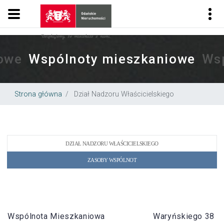
.
Gdańskie Nieruchomości
owe
Wspólnoty mieszkaniowe
Ws
Strona główna
Dział Nadzoru Właścicielskiego
DZIAŁ NADZORU WŁAŚCICIELSKIEGO
ZASOBY WSPÓLNOT
Wspólnota Mieszkaniowa
Waryńskiego 38