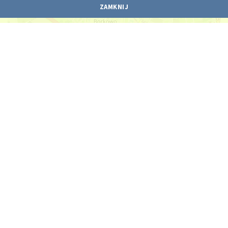
ZAMKNIJ
Leaflet
| ©
OpenStreetMap
contributors
KONTAKT
Gdańskie Nieruchomości
ul. Partyzantów 74,
80-254 Gdańsk
58 524 10 17