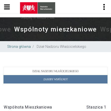
.
Gdańskie Nieruchomości
owe
Wspólnoty mieszkaniowe
Ws
Strona główna
Dział Nadzoru Właścicielskiego
DZIAŁ NADZORU WŁAŚCICIELSKIEGO
ZASOBY WSPÓLNOT
Wspólnota Mieszkaniowa
Staszica 1