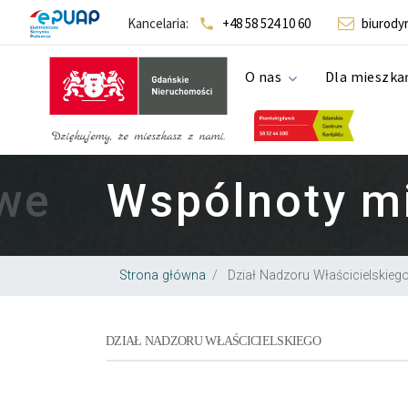
Gdańskie Ni
Kancelaria:
+48 58 524 10 60
biurody
Szukaj...
O nas
Dla mieszk
we
Wspólnoty m
Strona główna
Dział Nadzoru Właścicielskieg
DZIAŁ NADZORU WŁAŚCICIELSKIEGO