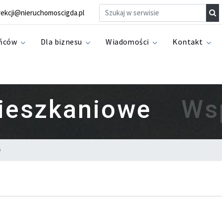
eruchomości
rekcji@nieruchomoscigda.pl
ańców
Dla biznesu
Wiadomości
Kontakt
ieszkaniowe
Ws
o