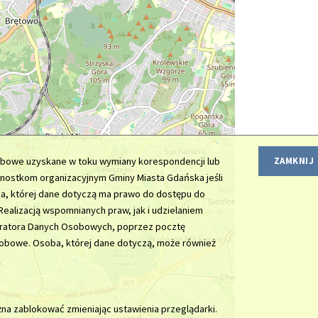
sobowe uzyskane w toku wymiany korespondencji lub
ZAMKNIJ
dnostkom organizacyjnym Gminy Miasta Gdańska jeśli
ba, której dane dotyczą ma prawo do dostępu do
ealizacją wspomnianych praw, jak i udzielaniem
stratora Danych Osobowych, poprzez pocztę
sobowe. Osoba, której dane dotyczą, może również
żna zablokować zmieniając ustawienia przeglądarki.