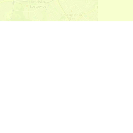
Leaflet
| ©
OpenStreetMap
contributors