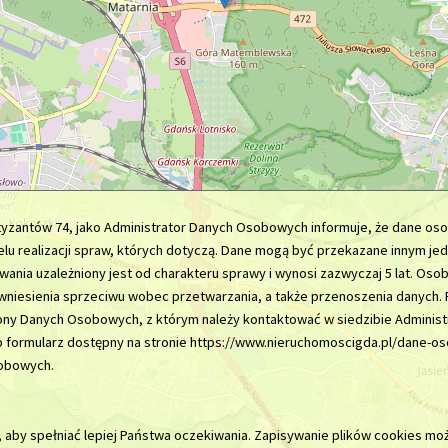
rtyzantów 74, jako Administrator Danych Osobowych informuje, że dane o
lu realizacji spraw, których dotyczą. Dane mogą być przekazane innym je
nia uzależniony jest od charakteru sprawy i wynosi zazwyczaj 5 lat. Oso
 wniesienia sprzeciwu wobec przetwarzania, a także przenoszenia danych. R
rony Danych Osobowych, z którym należy kontaktować w siedzibie Admini
b formularz dostępny na stronie https://www.nieruchomoscigda.pl/dane-o
obowych.
, aby spełniać lepiej Państwa oczekiwania. Zapisywanie plików cookies mo