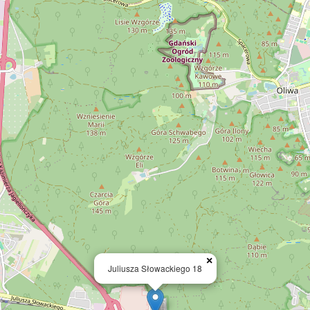
×
Juliusza Słowackiego 18