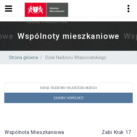
.
Gdańskie Nieruchomości
owe
Wspólnoty mieszkaniowe
Ws
Strona główna
Dział Nadzoru Właścicielskiego
DZIAŁ NADZORU WŁAŚCICIELSKIEGO
ZASOBY WSPÓLNOT
Wspólnota Mieszkaniowa
Żabi Kruk 17