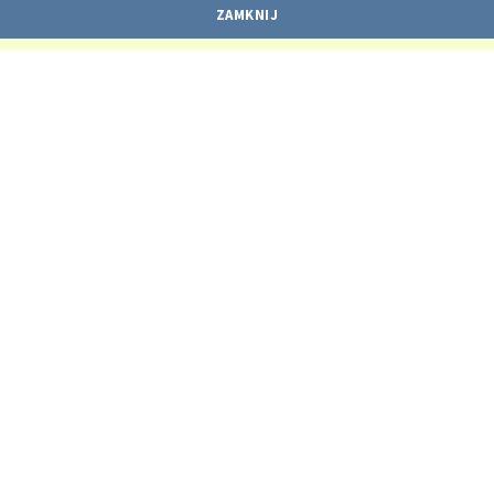
ZAMKNIJ
KONTAKT
Gdańskie Nieruchomości
ul. Partyzantów 74,
80-254 Gdańsk
58 524 10 17